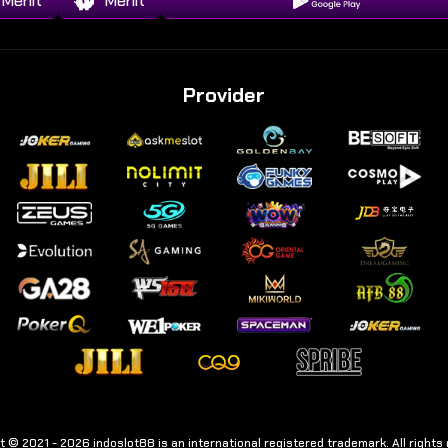
Menit
Menit
Provider
 © 2021 - 2026 indoslot88 is an international registered trademark. All rights