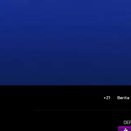
+21
Berita
DE