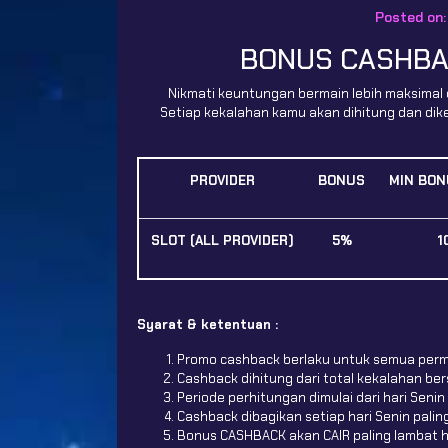
Posted on
BONUS CASHBA
Nikmati keuntungan bermain lebih maksima
Setiap kekalahan kamu akan dihitung dan di
PROVIDER
BONUS
MIN BON
SLOT (ALL PROVIDER)
5%
1
Syarat & ketentuan :
Promo cashback berlaku untuk semua per
Cashback dihitung dari total kekalahan ber
Periode perhitungan dimulai dari hari Senin
Cashback dibagikan setiap hari Senin paling
Bonus CASHBACK akan CAIR paling lambat h