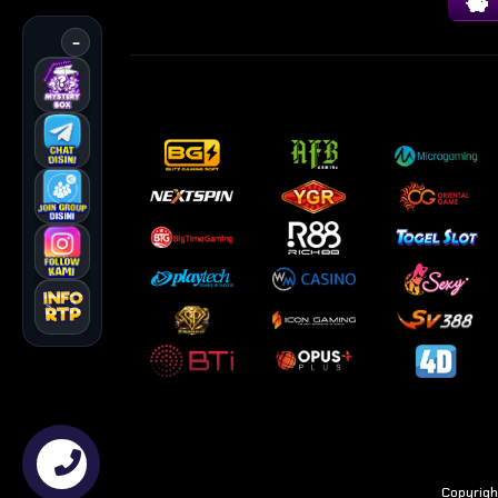
Copyright