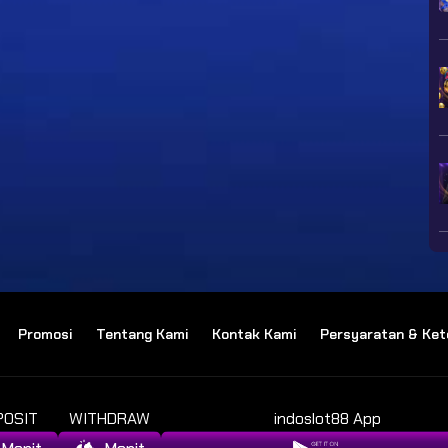
Promosi
Tentang Kami
Kontak Kami
Persyaratan & Ket
POSIT
WITHDRAW
indoslot88 App