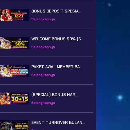
BONUS DEPOSIT SPESIA...
Selengkapnya
WELCOME BONUS 50% [S...
Selengkapnya
PAKET AWAL MEMBER BA...
Selengkapnya
(SPECIAL) BONUS HARI...
Selengkapnya
EVENT TURNOVER BULAN...