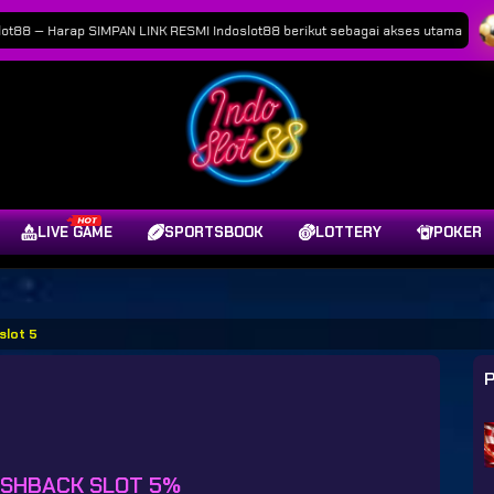
ap SIMPAN LINK RESMI Indoslot88 berikut sebagai akses utama & cadangan. Link 
LIVE GAME
SPORTSBOOK
LOTTERY
POKER
slot 5
P
SHBACK SLOT 5%